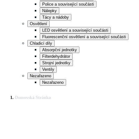
Police a související součásti
Nálepky
Tácy a nádoby
Osvětlení
LED osvětlení a související součásti
Fluorescenční osvětlení a související součásti
Chladicí díly
Absorpční jednotky
Filterdehydrátor
Strojní jednotky
Ventily
Nezařazeno
Nezařazeno
Domovská Stránka