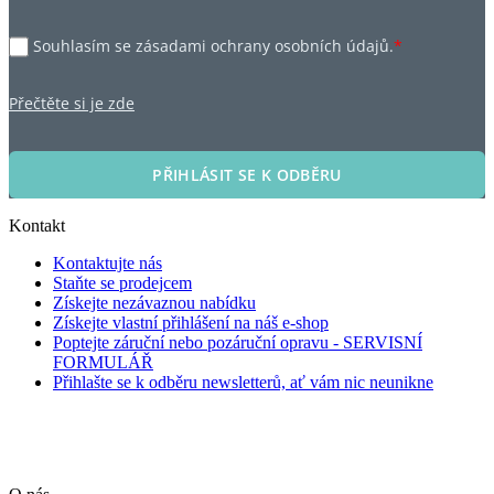
Souhlasím se zásadami ochrany osobních údajů.
*
Přečtěte si je zde
PŘIHLÁSIT SE K ODBĚRU
Kontakt
Kontaktujte nás
Staňte se prodejcem
Získejte nezávaznou nabídku
Získejte vlastní přihlášení na náš e-shop
Poptejte záruční nebo pozáruční opravu - SERVISNÍ
FORMULÁŘ
Přihlašte se k odběru newsletterů, ať vám nic neunikne