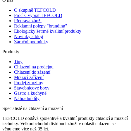
O nás
O skupině TEFCOLD
Proč si vybrat TEFCOLD
Přeprava zboží
Reklamní polepy "branding"
Ekologicky šetrmé kvalitní produkty
Novinky a blog
Záruční podmínky
Produkty
Tipy
Chlazení na prodejnu
Chlazení do zázemí
Mrazicí zařízení
Prodej zmrzliny
Stavebnicové boxy
Gastro a kuchyně
Náhradní díly
Specialisté na chlazení a mrazení
TEFCOLD dodává spolehlivé a kvalitní produkty chladicí a mrazicí
techniky. Velkoobchodní distribuci zboží v oblasti chlazení se
věnujeme více než 35 let.