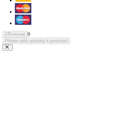
0
Porovnat
Přidejte další produkty k porovnání