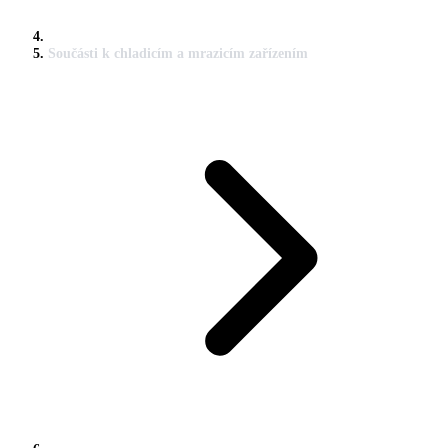
Součásti k chladicím a mrazicím zařízením