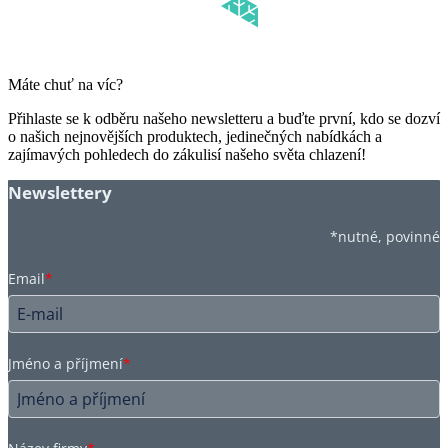
Máte chuť na víc?
Přihlaste se k odběru našeho newsletteru a buďte první, kdo se dozví
o našich nejnovějších produktech, jedinečných nabídkách a
zajímavých pohledech do zákulisí našeho světa chlazení!
Newslettery
*nutné, povinné
Email
*
Jméno a příjmení
*