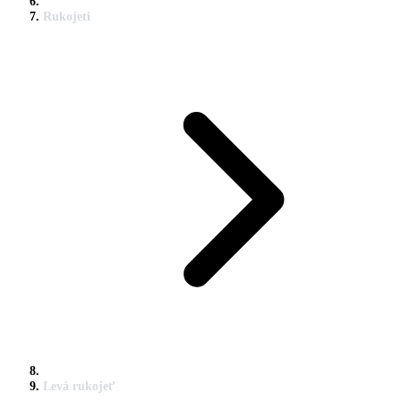
Rukojeti
Levá rukojeť