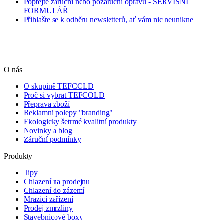
Poptejte záruční nebo pozáruční opravu - SERVISNÍ
FORMULÁŘ
Přihlašte se k odběru newsletterů, ať vám nic neunikne
O nás
O skupině TEFCOLD
Proč si vybrat TEFCOLD
Přeprava zboží
Reklamní polepy "branding"
Ekologicky šetrmé kvalitní produkty
Novinky a blog
Záruční podmínky
Produkty
Tipy
Chlazení na prodejnu
Chlazení do zázemí
Mrazicí zařízení
Prodej zmrzliny
Stavebnicové boxy