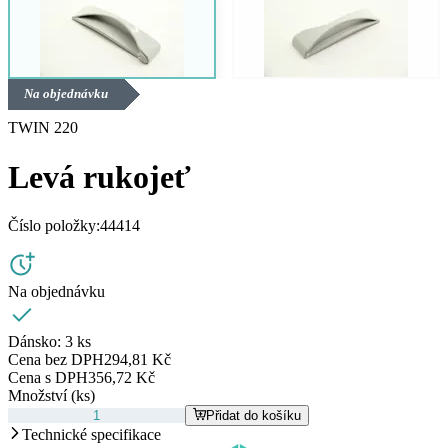
Na objednávku
TWIN 220
Levá rukojeť
Číslo položky:
44414
Na objednávku
Dánsko:
3 ks
Cena bez DPH
294,81 Kč
Cena s DPH
356,72 Kč
Množství (ks)
Přidat do košíku
Technické specifikace