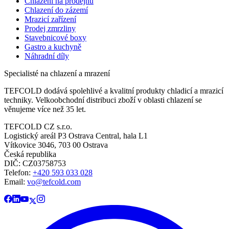
Chlazení na prodejnu
Chlazení do zázemí
Mrazicí zařízení
Prodej zmrzliny
Stavebnicové boxy
Gastro a kuchyně
Náhradní díly
Specialisté na chlazení a mrazení
TEFCOLD dodává spolehlivé a kvalitní produkty chladicí a mrazicí
techniky. Velkoobchodní distribuci zboží v oblasti chlazení se
věnujeme více než 35 let.
TEFCOLD CZ s.r.o.
Logistický areál P3 Ostrava Central, hala L1
Vítkovice 3046, 703 00 Ostrava
Česká republika
DIČ: CZ03758753​​​​​​
Telefon:
+420 593 033 028
Email:
vo@tefcold.com