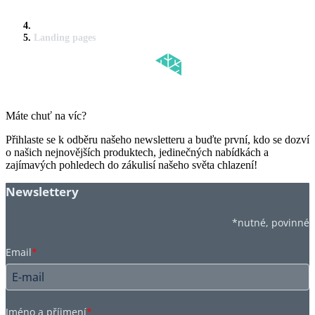
Landing pages
Máte chuť na víc?
Přihlaste se k odběru našeho newsletteru a buďte první, kdo se dozví
o našich nejnovějších produktech, jedinečných nabídkách a
zajímavých pohledech do zákulisí našeho světa chlazení!
Newslettery
*nutné, povinné
Email
*
Jméno a příjmení
*