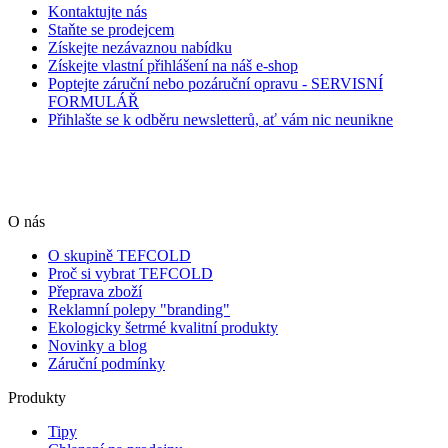
Kontaktujte nás
Staňte se prodejcem
Získejte nezávaznou nabídku
Získejte vlastní přihlášení na náš e-shop
Poptejte záruční nebo pozáruční opravu - SERVISNÍ
FORMULÁŘ
Přihlašte se k odběru newsletterů, ať vám nic neunikne
O nás
O skupině TEFCOLD
Proč si vybrat TEFCOLD
Přeprava zboží
Reklamní polepy "branding"
Ekologicky šetrmé kvalitní produkty
Novinky a blog
Záruční podmínky
Produkty
Tipy