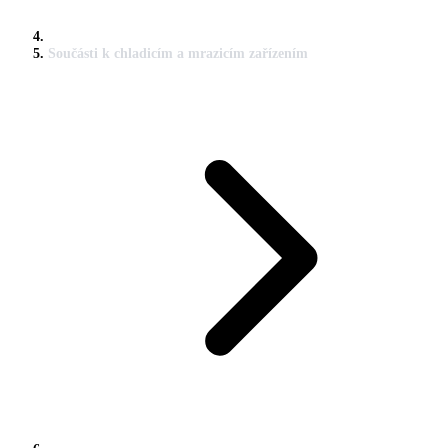
Součásti k chladicím a mrazicím zařízením