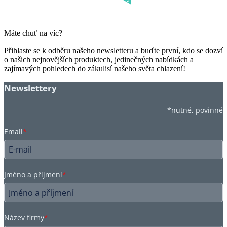
Máte chuť na víc?
Přihlaste se k odběru našeho newsletteru a buďte první, kdo se dozví
o našich nejnovějších produktech, jedinečných nabídkách a
zajímavých pohledech do zákulisí našeho světa chlazení!
Newslettery
*nutné, povinné
Email
*
Jméno a příjmení
*
Název firmy
*