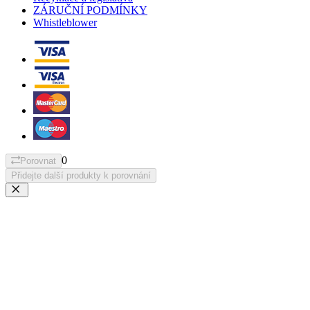
ZÁRUČNÍ PODMÍNKY
Whistleblower
0
Porovnat
Přidejte další produkty k porovnání