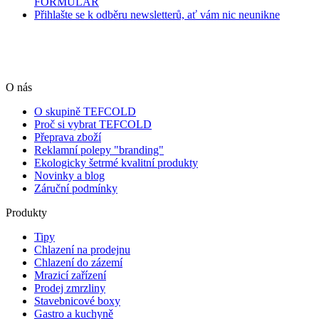
FORMULÁŘ
Přihlašte se k odběru newsletterů, ať vám nic neunikne
O nás
O skupině TEFCOLD
Proč si vybrat TEFCOLD
Přeprava zboží
Reklamní polepy "branding"
Ekologicky šetrmé kvalitní produkty
Novinky a blog
Záruční podmínky
Produkty
Tipy
Chlazení na prodejnu
Chlazení do zázemí
Mrazicí zařízení
Prodej zmrzliny
Stavebnicové boxy
Gastro a kuchyně