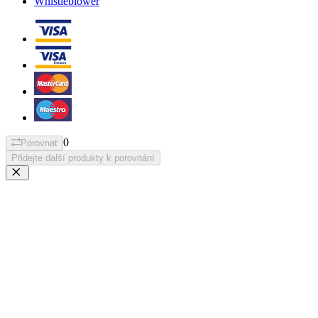
Whistleblower
0
Porovnat
Přidejte další produkty k porovnání