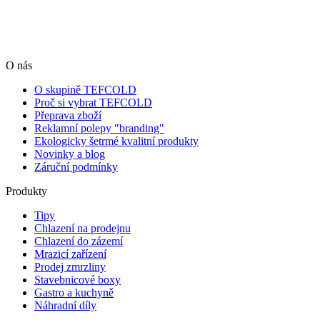
O nás
O skupině TEFCOLD
Proč si vybrat TEFCOLD
Přeprava zboží
Reklamní polepy "branding"
Ekologicky šetrmé kvalitní produkty
Novinky a blog
Záruční podmínky
Produkty
Tipy
Chlazení na prodejnu
Chlazení do zázemí
Mrazicí zařízení
Prodej zmrzliny
Stavebnicové boxy
Gastro a kuchyně
Náhradní díly