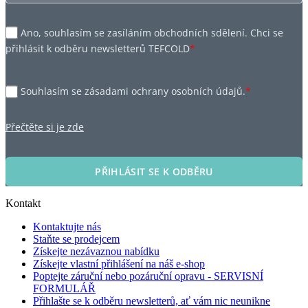
Ano, souhlasím se zasíláním obchodních sdělení. Chci se
přihlásit k odběru newsletterů TEFCOLD
*
Souhlasím se zásadami ochrany osobních údajů.
*
Přečtěte si je zde
PŘIHLÁSIT SE K ODBĚRU
Kontakt
Kontaktujte nás
Staňte se prodejcem
Získejte nezávaznou nabídku
Získejte vlastní přihlášení na náš e-shop
Poptejte záruční nebo pozáruční opravu - SERVISNÍ
FORMULÁŘ
Přihlašte se k odběru newsletterů, ať vám nic neunikne