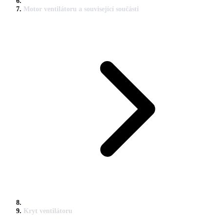
Motor ventilátoru a související součásti
Kryt ventilátoru