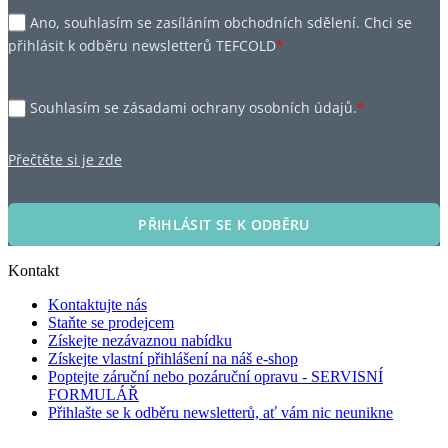
Ano, souhlasím se zasíláním obchodních sdělení. Chci se
přihlásit k odběru newsletterů TEFCOLD
*
Souhlasím se zásadami ochrany osobních údajů.
*
Přečtěte si je zde
PŘIHLÁSIT SE K ODBĚRU
Kontakt
Kontaktujte nás
Staňte se prodejcem
Získejte nezávaznou nabídku
Získejte vlastní přihlášení na náš e-shop
Poptejte záruční nebo pozáruční opravu - SERVISNÍ
FORMULÁŘ
Přihlašte se k odběru newsletterů, ať vám nic neunikne