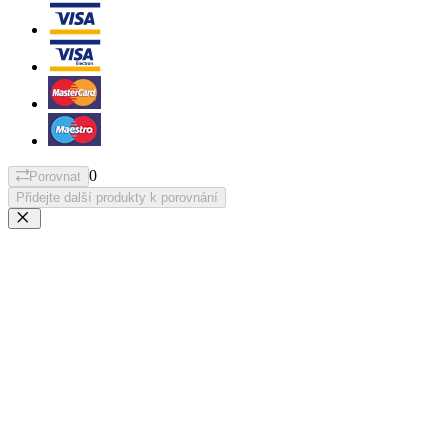
0
Porovnat
Přidejte další produkty k porovnání