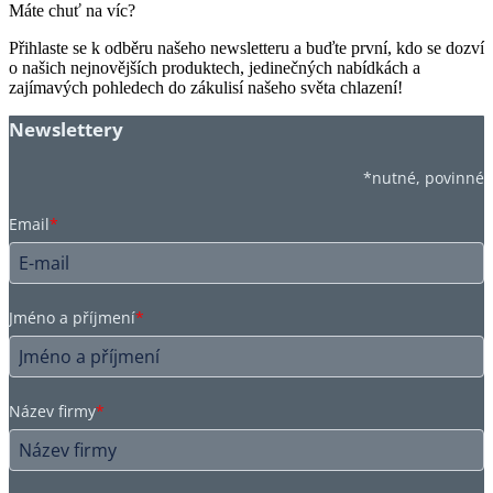
Máte chuť na víc?
Přihlaste se k odběru našeho newsletteru a buďte první, kdo se dozví
o našich nejnovějších produktech, jedinečných nabídkách a
zajímavých pohledech do zákulisí našeho světa chlazení!
Newslettery
*nutné, povinné
Email
*
Jméno a příjmení
*
Název firmy
*