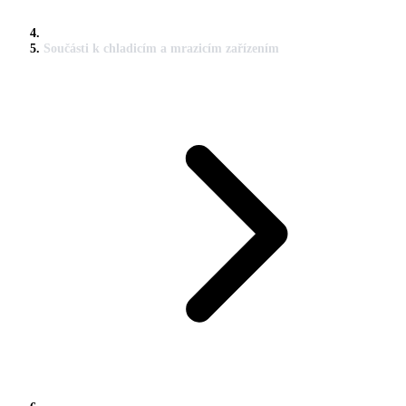
Součásti k chladicím a mrazicím zařízením