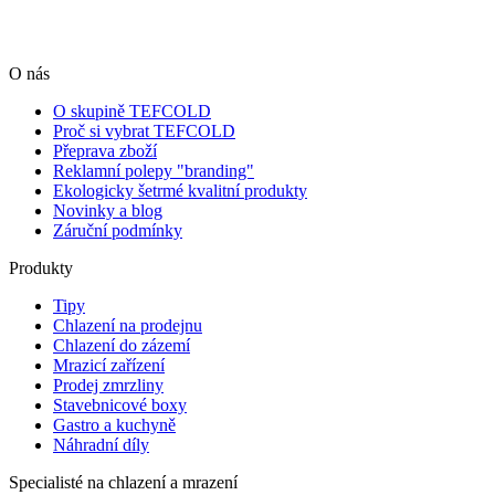
O nás
O skupině TEFCOLD
Proč si vybrat TEFCOLD
Přeprava zboží
Reklamní polepy "branding"
Ekologicky šetrmé kvalitní produkty
Novinky a blog
Záruční podmínky
Produkty
Tipy
Chlazení na prodejnu
Chlazení do zázemí
Mrazicí zařízení
Prodej zmrzliny
Stavebnicové boxy
Gastro a kuchyně
Náhradní díly
Specialisté na chlazení a mrazení