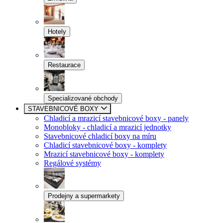
Hotely
Restaurace
Specializované obchody
STAVEBNICOVÉ BOXY
Chladicí a mrazicí stavebnicové boxy - panely
Monobloky - chladicí a mrazicí jednotky
Stavebnicové chladicí boxy na míru
Chladicí stavebnicové boxy - komplety
Mrazicí stavebnicové boxy - komplety
Regálové systémy
Prodejny a supermarkety