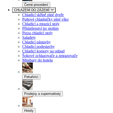
Černé provedení
CHLAZENÍ DO ZÁZEMÍ
Chladicí skříně plné dveře
Pultové chladničky plné víko
Chladicí a mrazicí stoly
Příslušenství ke stolům
Pizza chladicí stoly
Saladety
Chladicí nástavby
Chladicí podestavby
Chladicí komory na odpad
Šokové zchlazovače a zmrazovače
Minibary do hotelu
Pekařství
Prodejny a supermarkety
Hotely