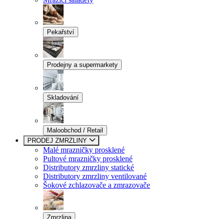
Pekařství
Prodejny a supermarkety
Skladování
Maloobchod / Retail
PRODEJ ZMRZLINY
Malé mrazničky prosklené
Pultové mrazničky prosklené
Distributory zmrzliny statické
Distributory zmrzliny ventilované
Šokové zchlazovače a zmrazovače
Zmrzlina