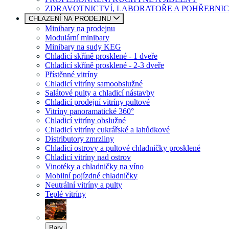
ZDRAVOTNICTVÍ, LABORATOŘE A POHŘEBNIC
CHLAZENÍ NA PRODEJNU
Minibary na prodejnu
Modulární minibary
Minibary na sudy KEG
Chladicí skříně prosklené - 1 dveře
Chladicí skříně prosklené - 2-3 dveře
Přístěnné vitríny
Chladicí vitríny samoobslužné
Salátové pulty a chladicí nástavby
Chladicí prodejní vitríny pultové
Vitríny panoramatické 360°
Chladicí vitríny obslužné
Chladicí vitríny cukrářské a lahůdkové
Distributory zmrzliny
Chladicí ostrovy a pultové chladničky prosklené
Chladicí vitríny nad ostrov
Vinotéky a chladničky na víno
Mobilní pojízdné chladničky
Neutrální vitríny a pulty
Teplé vitríny
Bary