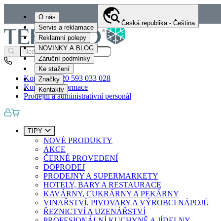
O nás
Česká republika - Čeština
Servis a reklamace
Reklamní polepy
NOVINKY A BLOG
Záruční podmínky
Ke stažení
Kontakty
+420 593 033 028
Značky
Kontaktní informace
Kontakty
Prodejní a administrativní personál
TIPY
NOVÉ PRODUKTY
AKCE
ČERNÉ PROVEDENÍ
DOPRODEJ
PRODEJNY A SUPERMARKETY
HOTELY, BARY A RESTAURACE
KAVÁRNY, CUKRÁRNY A PEKÁRNY
VINAŘSTVÍ, PIVOVARY A VÝROBCI NÁPOJŮ
ŘEZNICTVÍ A UZENÁŘSTVÍ
PROFESIONÁLNÍ KUCHYNĚ A JÍDELNY