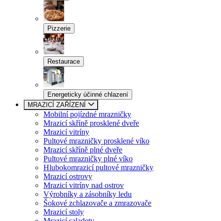
Pizzerie
Restaurace
Energeticky účinné chlazení
MRAZICÍ ZAŘÍZENÍ
Mobilní pojízdné mrazničky
Mrazicí skříně prosklené dveře
Mrazicí vitríny
Pultové mrazničky prosklené víko
Mrazicí skříně plné dveře
Pultové mrazničky plné víko
Hlubokomrazicí pultové mrazničky
Mrazicí ostrovy
Mrazicí vitríny nad ostrov
Výrobníky a zásobníky ledu
Šokové zchlazovače a zmrazovače
Mrazicí stoly
Mrazicí saladety