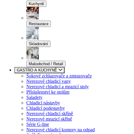
Kuchyně
Restaurace
Skladování
Maloobchod / Retail
GASTRO A KUCHYNĚ
Šokové zchlazovače a zmrazovače
Nerezové chladicí vany
Nerezové chladicí a mrazicí stoly
Příslušenství ke stolům
Saladety
Chladicí nástavby
Chladicí podestavby
Nerezové chladicí skříně
Nerezové mrazicí skříně
Série G-line
Nerezové chladicí komory na odpad