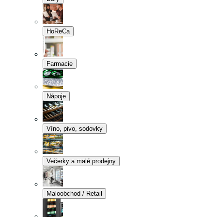
HoReCa
Farmacie
Nápoje
Víno, pivo, sodovky
Večerky a malé prodejny
Maloobchod / Retail