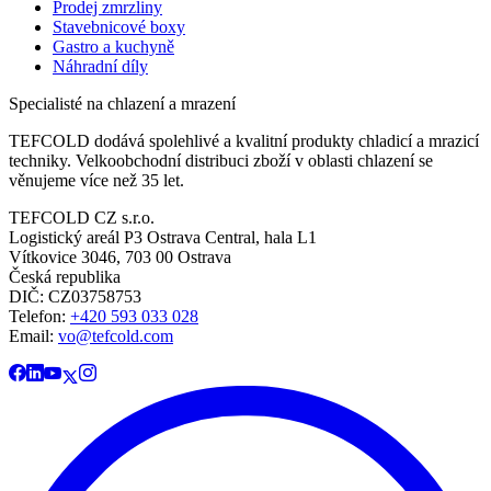
Prodej zmrzliny
Stavebnicové boxy
Gastro a kuchyně
Náhradní díly
Specialisté na chlazení a mrazení
TEFCOLD dodává spolehlivé a kvalitní produkty chladicí a mrazicí
techniky. Velkoobchodní distribuci zboží v oblasti chlazení se
věnujeme více než 35 let.
TEFCOLD CZ s.r.o.
Logistický areál P3 Ostrava Central, hala L1
Vítkovice 3046, 703 00 Ostrava
Česká republika
DIČ: CZ03758753​​​​​​
Telefon:
+420 593 033 028
Email:
vo@tefcold.com