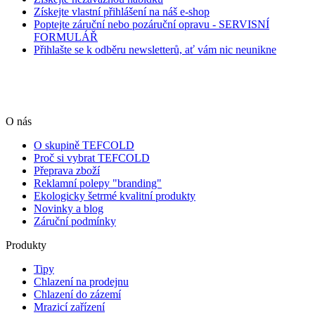
Získejte vlastní přihlášení na náš e-shop
Poptejte záruční nebo pozáruční opravu - SERVISNÍ
FORMULÁŘ
Přihlašte se k odběru newsletterů, ať vám nic neunikne
O nás
O skupině TEFCOLD
Proč si vybrat TEFCOLD
Přeprava zboží
Reklamní polepy "branding"
Ekologicky šetrmé kvalitní produkty
Novinky a blog
Záruční podmínky
Produkty
Tipy
Chlazení na prodejnu
Chlazení do zázemí
Mrazicí zařízení