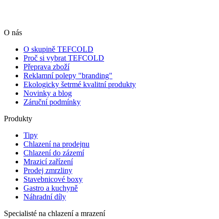
O nás
O skupině TEFCOLD
Proč si vybrat TEFCOLD
Přeprava zboží
Reklamní polepy "branding"
Ekologicky šetrmé kvalitní produkty
Novinky a blog
Záruční podmínky
Produkty
Tipy
Chlazení na prodejnu
Chlazení do zázemí
Mrazicí zařízení
Prodej zmrzliny
Stavebnicové boxy
Gastro a kuchyně
Náhradní díly
Specialisté na chlazení a mrazení