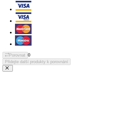
0
Porovnat
Přidejte další produkty k porovnání