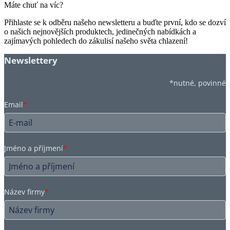
Máte chuť na víc?
Přihlaste se k odběru našeho newsletteru a buďte první, kdo se dozví
o našich nejnovějších produktech, jedinečných nabídkách a
zajímavých pohledech do zákulisí našeho světa chlazení!
Newslettery
*nutné, povinné
Email
*
Jméno a příjmení
*
Název firmy
*