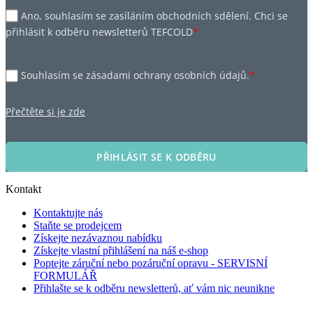
Ano, souhlasím se zasíláním obchodních sdělení. Chci se
přihlásit k odběru newsletterů TEFCOLD
*
Souhlasím se zásadami ochrany osobních údajů.
*
Přečtěte si je zde
PŘIHLÁSIT SE K ODBĚRU
Kontakt
Kontaktujte nás
Staňte se prodejcem
Získejte nezávaznou nabídku
Získejte vlastní přihlášení na náš e-shop
Poptejte záruční nebo pozáruční opravu - SERVISNÍ
FORMULÁŘ
Přihlašte se k odběru newsletterů, ať vám nic neunikne