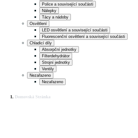
Police a související součásti
Nálepky
Tácy a nádoby
Osvětlení
LED osvětlení a související součásti
Fluorescenční osvětlení a související součásti
Chladicí díly
Absorpční jednotky
Filterdehydrátor
Strojní jednotky
Ventily
Nezařazeno
Nezařazeno
Domovská Stránka