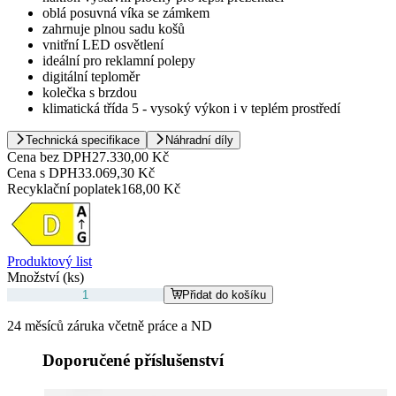
oblá posuvná víka se zámkem
zahrnuje plnou sadu košů
vnitřní LED osvětlení
ideální pro reklamní polepy
digitální teploměr
kolečka s brzdou
klimatická třída 5 - vysoký výkon i v teplém prostředí
Technická specifikace
Náhradní díly
Cena bez DPH
27.330,00 Kč
Cena s DPH
33.069,30 Kč
Recyklační poplatek
168,00 Kč
Produktový list
Množství (ks)
Přidat do košíku
24 měsíců záruka včetně práce a ND
Doporučené příslušenství