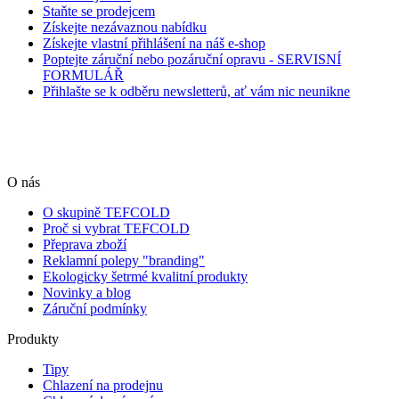
Staňte se prodejcem
Získejte nezávaznou nabídku
Získejte vlastní přihlášení na náš e-shop
Poptejte záruční nebo pozáruční opravu - SERVISNÍ
FORMULÁŘ
Přihlašte se k odběru newsletterů, ať vám nic neunikne
O nás
O skupině TEFCOLD
Proč si vybrat TEFCOLD
Přeprava zboží
Reklamní polepy "branding"
Ekologicky šetrmé kvalitní produkty
Novinky a blog
Záruční podmínky
Produkty
Tipy
Chlazení na prodejnu