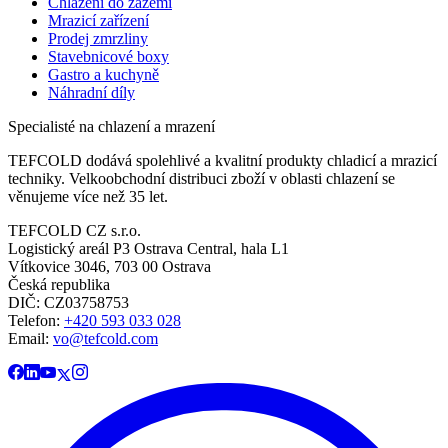
Chlazení do zázemí
Mrazicí zařízení
Prodej zmrzliny
Stavebnicové boxy
Gastro a kuchyně
Náhradní díly
Specialisté na chlazení a mrazení
TEFCOLD dodává spolehlivé a kvalitní produkty chladicí a mrazicí
techniky. Velkoobchodní distribuci zboží v oblasti chlazení se
věnujeme více než 35 let.
TEFCOLD CZ s.r.o.
Logistický areál P3 Ostrava Central, hala L1
Vítkovice 3046, 703 00 Ostrava
Česká republika
DIČ: CZ03758753​​​​​​
Telefon:
+420 593 033 028
Email:
vo@tefcold.com