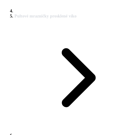
Pultové mrazničky prosklené víko