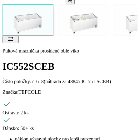
Pultová mraznička prosklené oblé víko
IC552SCEB
Číslo položky:
71618
(náhrada za 48845 IC 551 SCEB)
Značka:
TEFCOLD
Ostrava:
2 ks
Dánsko:
50+ ks
náklon výstavní plochy pro lepší prezentaci