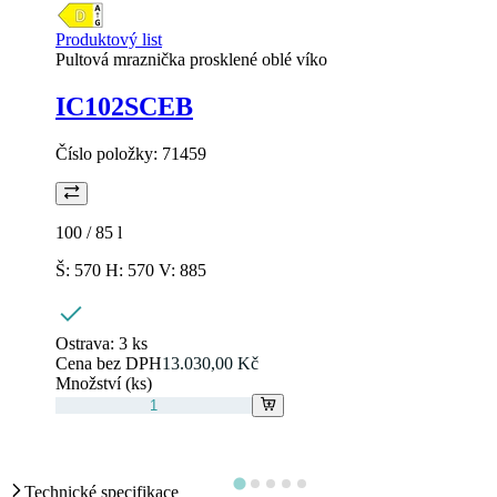
Produktový list
Pultová mraznička prosklené oblé víko
IC102SCEB
Číslo položky:
71459
100 / 85
l
Š: 570 H: 570 V: 885
Ostrava:
3 ks
Cena bez DPH
13.030,00 Kč
Množství (ks)
Technické specifikace