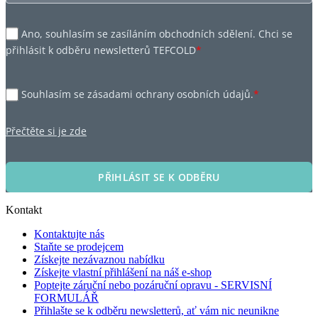
Ano, souhlasím se zasíláním obchodních sdělení. Chci se
přihlásit k odběru newsletterů TEFCOLD
*
Souhlasím se zásadami ochrany osobních údajů.
*
Přečtěte si je zde
PŘIHLÁSIT SE K ODBĚRU
Kontakt
Kontaktujte nás
Staňte se prodejcem
Získejte nezávaznou nabídku
Získejte vlastní přihlášení na náš e-shop
Poptejte záruční nebo pozáruční opravu - SERVISNÍ
FORMULÁŘ
Přihlašte se k odběru newsletterů, ať vám nic neunikne