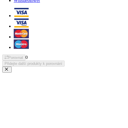
Whistleblower
0
Porovnat
Přidejte další produkty k porovnání