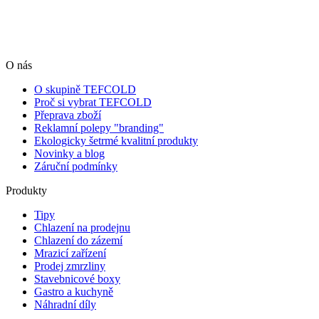
O nás
O skupině TEFCOLD
Proč si vybrat TEFCOLD
Přeprava zboží
Reklamní polepy "branding"
Ekologicky šetrmé kvalitní produkty
Novinky a blog
Záruční podmínky
Produkty
Tipy
Chlazení na prodejnu
Chlazení do zázemí
Mrazicí zařízení
Prodej zmrzliny
Stavebnicové boxy
Gastro a kuchyně
Náhradní díly