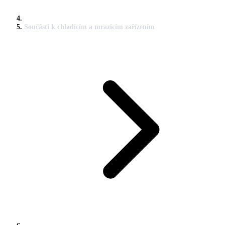
Součásti k chladicím a mrazicím zařízením