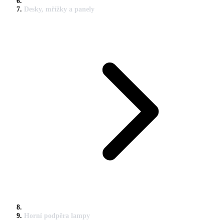
Desky, mřížky a panely
Horní podpěra lampy