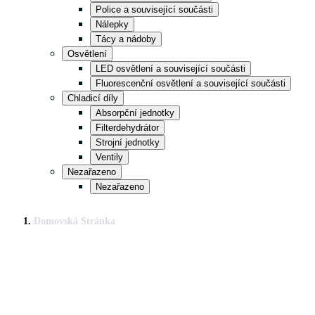
Police a související součásti
Nálepky
Tácy a nádoby
Osvětlení
LED osvětlení a související součásti
Fluorescenční osvětlení a související součásti
Chladicí díly
Absorpční jednotky
Filterdehydrátor
Strojní jednotky
Ventily
Nezařazeno
Nezařazeno
Domovská Stránka