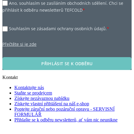
Ano, souhlasím se zasíláním obchodních sdělení. Chci se
přihlásit k odběru newsletterů TEFCOLD
*
Souhlasím se zásadami ochrany osobních údajů.
*
Přečtěte si je zde
PŘIHLÁSIT SE K ODBĚRU
Kontakt
Kontaktujte nás
Staňte se prodejcem
Získejte nezávaznou nabídku
Získejte vlastní přihlášení na náš e-shop
Poptejte záruční nebo pozáruční opravu - SERVISNÍ
FORMULÁŘ
Přihlašte se k odběru newsletterů, ať vám nic neunikne