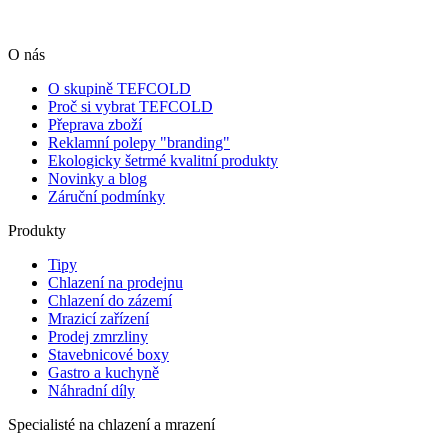
O nás
O skupině TEFCOLD
Proč si vybrat TEFCOLD
Přeprava zboží
Reklamní polepy "branding"
Ekologicky šetrmé kvalitní produkty
Novinky a blog
Záruční podmínky
Produkty
Tipy
Chlazení na prodejnu
Chlazení do zázemí
Mrazicí zařízení
Prodej zmrzliny
Stavebnicové boxy
Gastro a kuchyně
Náhradní díly
Specialisté na chlazení a mrazení