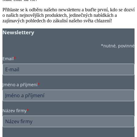
Přihlaste se k odběru našeho newsletteru a buďte první, kdo se dozví
o našich nejnovějších produktech, jedinečných nabídkách a
zajímavých pohledech do zákulisí našeho světa chlazení!
Newslettery
*nutné, povinné
Email
*
Jméno a příjmení
*
Název firmy
*