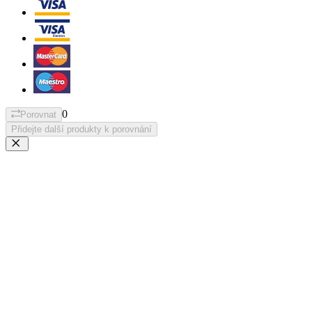
0
Porovnat
Přidejte další produkty k porovnání