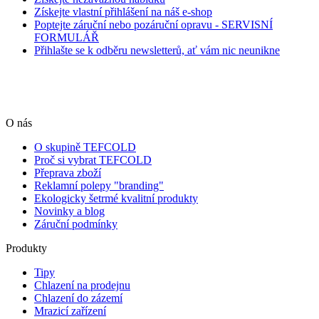
Získejte vlastní přihlášení na náš e-shop
Poptejte záruční nebo pozáruční opravu - SERVISNÍ
FORMULÁŘ
Přihlašte se k odběru newsletterů, ať vám nic neunikne
O nás
O skupině TEFCOLD
Proč si vybrat TEFCOLD
Přeprava zboží
Reklamní polepy "branding"
Ekologicky šetrmé kvalitní produkty
Novinky a blog
Záruční podmínky
Produkty
Tipy
Chlazení na prodejnu
Chlazení do zázemí
Mrazicí zařízení