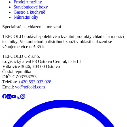
Prodej zmrzliny
Stavebnicové boxy
Gastro a kuchyně
Náhradní díly
Specialisté na chlazení a mrazení
TEFCOLD dodává spolehlivé a kvalitní produkty chladicí a mrazicí
techniky. Velkoobchodní distribuci zboží v oblasti chlazení se
věnujeme více než 35 let.
TEFCOLD CZ s.r.o.
Logistický areál P3 Ostrava Central, hala L1
Vítkovice 3046, 703 00 Ostrava
Česká republika
DIČ: CZ03758753​​​​​​
Telefon:
+420 593 033 028
Email:
vo@tefcold.com