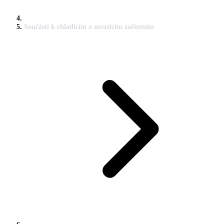
Součásti k chladicím a mrazicím zařízením