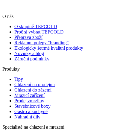
O nás
O skupině TEFCOLD
Proč si vybrat TEFCOLD
Přeprava zboží
Reklamní polepy "branding"
Ekologicky šetrmé kvalitní produkty
Novinky a blog
Záruční podmínky
Produkty
Tipy
Chlazení na prodejnu
Chlazení do zázemí
Mrazicí zařízení
Prodej zmrzliny
Stavebnicové boxy
Gastro a kuchyně
Náhradní díly
Specialisté na chlazení a mrazení