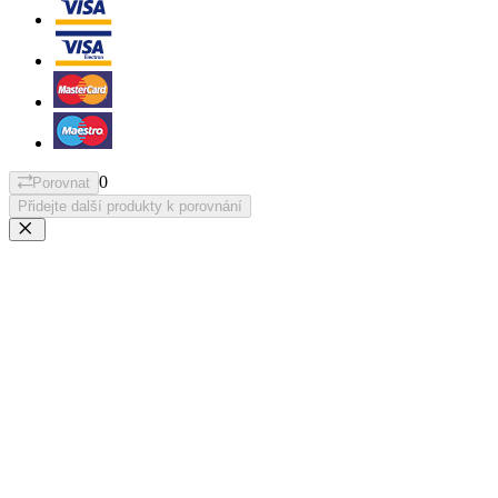
0
Porovnat
Přidejte další produkty k porovnání