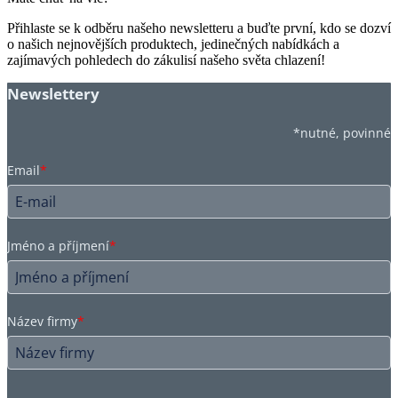
Přihlaste se k odběru našeho newsletteru a buďte první, kdo se dozví
o našich nejnovějších produktech, jedinečných nabídkách a
zajímavých pohledech do zákulisí našeho světa chlazení!
Newslettery
*nutné, povinné
Email
*
Jméno a příjmení
*
Název firmy
*