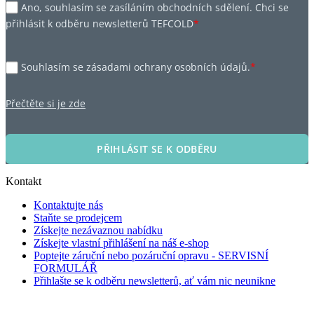
Ano, souhlasím se zasíláním obchodních sdělení. Chci se
přihlásit k odběru newsletterů TEFCOLD
*
Souhlasím se zásadami ochrany osobních údajů.
*
Přečtěte si je zde
PŘIHLÁSIT SE K ODBĚRU
Kontakt
Kontaktujte nás
Staňte se prodejcem
Získejte nezávaznou nabídku
Získejte vlastní přihlášení na náš e-shop
Poptejte záruční nebo pozáruční opravu - SERVISNÍ
FORMULÁŘ
Přihlašte se k odběru newsletterů, ať vám nic neunikne