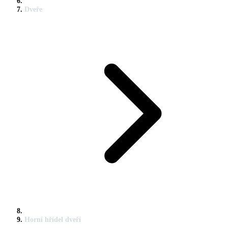
Dveře
Horní hřídel dveří