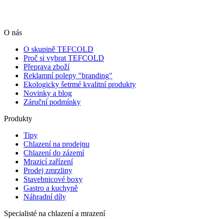
O nás
O skupině TEFCOLD
Proč si vybrat TEFCOLD
Přeprava zboží
Reklamní polepy "branding"
Ekologicky šetrmé kvalitní produkty
Novinky a blog
Záruční podmínky
Produkty
Tipy
Chlazení na prodejnu
Chlazení do zázemí
Mrazicí zařízení
Prodej zmrzliny
Stavebnicové boxy
Gastro a kuchyně
Náhradní díly
Specialisté na chlazení a mrazení