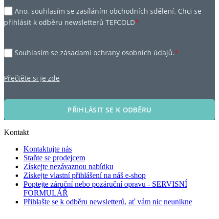
Ano, souhlasím se zasíláním obchodních sdělení. Chci se
přihlásit k odběru newsletterů TEFCOLD
*
Souhlasím se zásadami ochrany osobních údajů.
*
Přečtěte si je zde
PŘIHLÁSIT SE K ODBĚRU
Kontakt
Kontaktujte nás
Staňte se prodejcem
Získejte nezávaznou nabídku
Získejte vlastní přihlášení na náš e-shop
Poptejte záruční nebo pozáruční opravu - SERVISNÍ
FORMULÁŘ
Přihlašte se k odběru newsletterů, ať vám nic neunikne