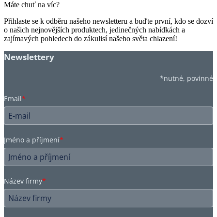
Máte chuť na víc?
Přihlaste se k odběru našeho newsletteru a buďte první, kdo se dozví
o našich nejnovějších produktech, jedinečných nabídkách a
zajímavých pohledech do zákulisí našeho světa chlazení!
Newslettery
*nutné, povinné
Email
*
Jméno a příjmení
*
Název firmy
*