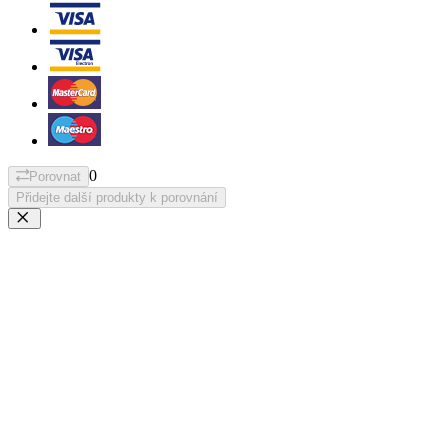
0
Porovnat
Přidejte další produkty k porovnání