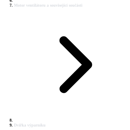
Motor ventilátoru a související součásti
Dvířka výparníku