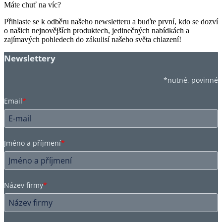
Máte chuť na víc?
Přihlaste se k odběru našeho newsletteru a buďte první, kdo se dozví
o našich nejnovějších produktech, jedinečných nabídkách a
zajímavých pohledech do zákulisí našeho světa chlazení!
Newslettery
*nutné, povinné
Email
*
Jméno a příjmení
*
Název firmy
*