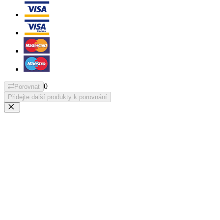
0
Porovnat
Přidejte další produkty k porovnání