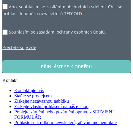
Ano, souhlasím se zasíláním obchodních sdělení. Chci se
přihlásit k odběru newsletterů TEFCOLD
*
Souhlasím se zásadami ochrany osobních údajů.
*
Přečtěte si je zde
PŘIHLÁSIT SE K ODBĚRU
Kontakt
Kontaktujte nás
Staňte se prodejcem
Získejte nezávaznou nabídku
Získejte vlastní přihlášení na náš e-shop
Poptejte záruční nebo pozáruční opravu - SERVISNÍ
FORMULÁŘ
Přihlašte se k odběru newsletterů, ať vám nic neunikne