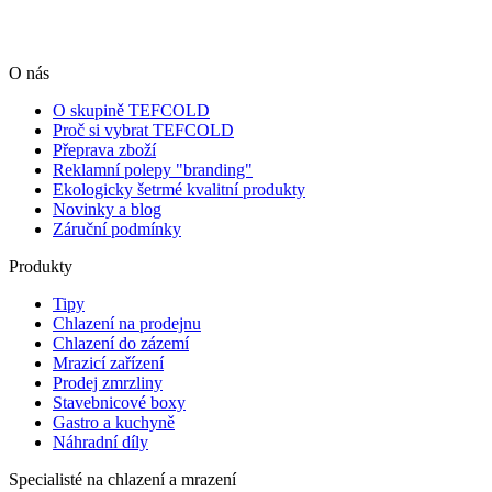
O nás
O skupině TEFCOLD
Proč si vybrat TEFCOLD
Přeprava zboží
Reklamní polepy "branding"
Ekologicky šetrmé kvalitní produkty
Novinky a blog
Záruční podmínky
Produkty
Tipy
Chlazení na prodejnu
Chlazení do zázemí
Mrazicí zařízení
Prodej zmrzliny
Stavebnicové boxy
Gastro a kuchyně
Náhradní díly
Specialisté na chlazení a mrazení