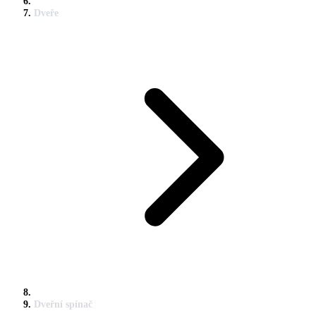
Dveře
Dveřní spínač