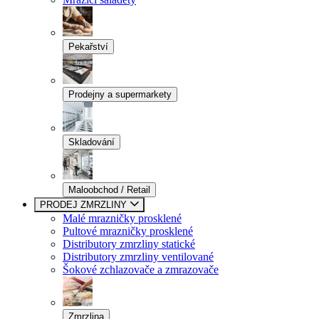
Pekařství
Prodejny a supermarkety
Skladování
Maloobchod / Retail
PRODEJ ZMRZLINY
Malé mrazničky prosklené
Pultové mrazničky prosklené
Distributory zmrzliny statické
Distributory zmrzliny ventilované
Šokové zchlazovače a zmrazovače
Zmrzlina