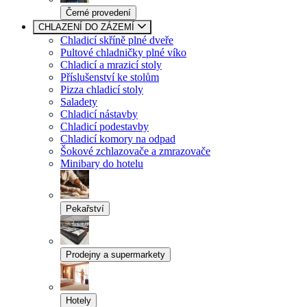
Černé provedení
CHLAZENÍ DO ZÁZEMÍ
Chladicí skříně plné dveře
Pultové chladničky plné víko
Chladicí a mrazicí stoly
Příslušenství ke stolům
Pizza chladicí stoly
Saladety
Chladicí nástavby
Chladicí podestavby
Chladicí komory na odpad
Šokové zchlazovače a zmrazovače
Minibary do hotelu
Pekařství
Prodejny a supermarkety
Hotely