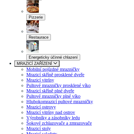
Pizzerie
Restaurace
Energeticky účinné chlazení
MRAZICÍ ZAŘÍZENÍ
Mobilní pojízdné mrazničky
Mrazicí skříně prosklené dveře
Mrazicí vitríny
Pultové mrazničky prosklené víko
Mrazicí skříně plné dveře
Pultové mrazničky plné víko
Hlubokomrazicí pultové mrazničky
Mrazicí ostrovy
Mrazicí vitríny nad ostrov
Výrobníky a zásobníky ledu
Šokové zchlazovače a zmrazovače
Mrazicí stoly
Mrazicí saladety