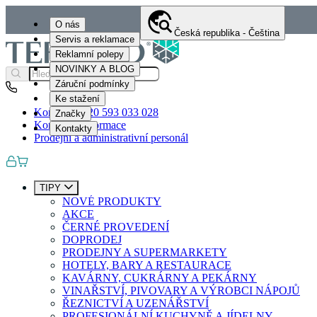
O nás
Česká republika - Čeština
Servis a reklamace
Reklamní polepy
NOVINKY A BLOG
Záruční podmínky
Ke stažení
Kontakty
+420 593 033 028
Značky
Kontaktní informace
Kontakty
Prodejní a administrativní personál
TIPY
NOVÉ PRODUKTY
AKCE
ČERNÉ PROVEDENÍ
DOPRODEJ
PRODEJNY A SUPERMARKETY
HOTELY, BARY A RESTAURACE
KAVÁRNY, CUKRÁRNY A PEKÁRNY
VINAŘSTVÍ, PIVOVARY A VÝROBCI NÁPOJŮ
ŘEZNICTVÍ A UZENÁŘSTVÍ
PROFESIONÁLNÍ KUCHYNĚ A JÍDELNY