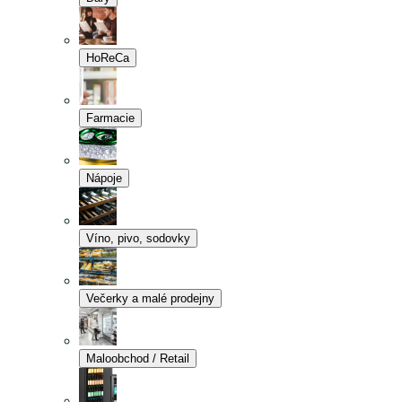
HoReCa
Farmacie
Nápoje
Víno, pivo, sodovky
Večerky a malé prodejny
Maloobchod / Retail