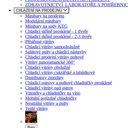
ZDRAVOTNICTVÍ, LABORATOŘE A POHŘEBNIC
CHLAZENÍ NA PRODEJNU
Minibary na prodejnu
Modulární minibary
Minibary na sudy KEG
Chladicí skříně prosklené - 1 dveře
Chladicí skříně prosklené - 2-3 dveře
Přístěnné vitríny
Chladicí vitríny samoobslužné
Salátové pulty a chladicí nástavby
Chladicí prodejní vitríny pultové
Vitríny panoramatické 360°
Chladicí vitríny obslužné
Chladicí vitríny cukrářské a lahůdkové
Distributory zmrzliny
Chladicí ostrovy a pultové chladničky prosklené
Chladicí vitríny nad ostrov
Vinotéky a chladničky na víno
Mobilní pojízdné chladničky
Neutrální vitríny a pulty
Teplé vitríny
Bary