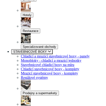
Hotely
Restaurace
Specializované obchody
STAVEBNICOVÉ BOXY
Chladicí a mrazicí stavebnicové boxy - panely
Monobloky - chladicí a mrazicí jednotky
Stavebnicové chladicí boxy na míru
Chladicí stavebnicové boxy - komplety
Mrazicí stavebnicové boxy - komplety
Regálové systémy
Prodejny a supermarkety