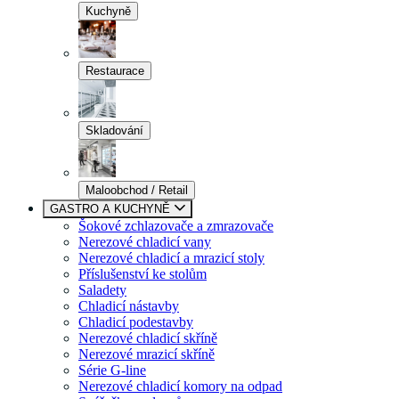
Kuchyně
Restaurace
Skladování
Maloobchod / Retail
GASTRO A KUCHYNĚ
Šokové zchlazovače a zmrazovače
Nerezové chladicí vany
Nerezové chladicí a mrazicí stoly
Příslušenství ke stolům
Saladety
Chladicí nástavby
Chladicí podestavby
Nerezové chladicí skříně
Nerezové mrazicí skříně
Série G-line
Nerezové chladicí komory na odpad