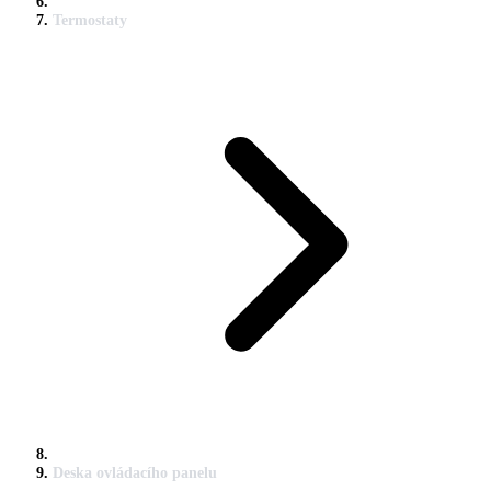
Termostaty
Deska ovládacího panelu