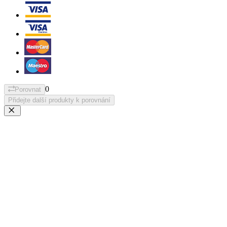
0
Porovnat
Přidejte další produkty k porovnání