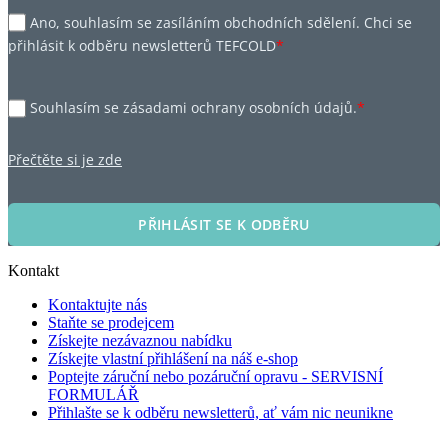
Ano, souhlasím se zasíláním obchodních sdělení. Chci se
přihlásit k odběru newsletterů TEFCOLD
*
Souhlasím se zásadami ochrany osobních údajů.
*
Přečtěte si je zde
PŘIHLÁSIT SE K ODBĚRU
Kontakt
Kontaktujte nás
Staňte se prodejcem
Získejte nezávaznou nabídku
Získejte vlastní přihlášení na náš e-shop
Poptejte záruční nebo pozáruční opravu - SERVISNÍ
FORMULÁŘ
Přihlašte se k odběru newsletterů, ať vám nic neunikne