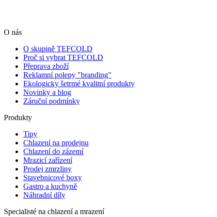
O nás
O skupině TEFCOLD
Proč si vybrat TEFCOLD
Přeprava zboží
Reklamní polepy "branding"
Ekologicky šetrmé kvalitní produkty
Novinky a blog
Záruční podmínky
Produkty
Tipy
Chlazení na prodejnu
Chlazení do zázemí
Mrazicí zařízení
Prodej zmrzliny
Stavebnicové boxy
Gastro a kuchyně
Náhradní díly
Specialisté na chlazení a mrazení