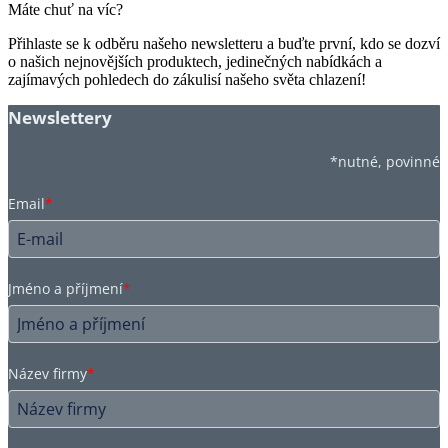
Máte chuť na víc?
Přihlaste se k odběru našeho newsletteru a buďte první, kdo se dozví
o našich nejnovějších produktech, jedinečných nabídkách a
zajímavých pohledech do zákulisí našeho světa chlazení!
Newslettery
*nutné, povinné
Email
*
Jméno a příjmení
*
Název firmy
*