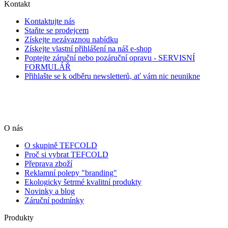
Kontakt
Kontaktujte nás
Staňte se prodejcem
Získejte nezávaznou nabídku
Získejte vlastní přihlášení na náš e-shop
Poptejte záruční nebo pozáruční opravu - SERVISNÍ
FORMULÁŘ
Přihlašte se k odběru newsletterů, ať vám nic neunikne
O nás
O skupině TEFCOLD
Proč si vybrat TEFCOLD
Přeprava zboží
Reklamní polepy "branding"
Ekologicky šetrmé kvalitní produkty
Novinky a blog
Záruční podmínky
Produkty