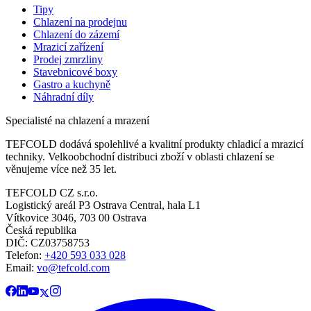
Tipy
Chlazení na prodejnu
Chlazení do zázemí
Mrazicí zařízení
Prodej zmrzliny
Stavebnicové boxy
Gastro a kuchyně
Náhradní díly
Specialisté na chlazení a mrazení
TEFCOLD dodává spolehlivé a kvalitní produkty chladicí a mrazicí
techniky. Velkoobchodní distribuci zboží v oblasti chlazení se
věnujeme více než 35 let.
TEFCOLD CZ s.r.o.
Logistický areál P3 Ostrava Central, hala L1
Vítkovice 3046, 703 00 Ostrava
Česká republika
DIČ: CZ03758753​​​​​​
Telefon:
+420 593 033 028
Email:
vo@tefcold.com