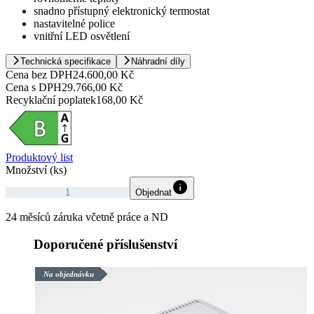
snadno přístupný elektronický termostat
nastavitelné police
vnitřní LED osvětlení
Technická specifikace
Náhradní díly
Cena bez DPH
24.600,00 Kč
Cena s DPH
29.766,00 Kč
Recyklační poplatek
168,00 Kč
Produktový list
Množství (ks)
Objednat
24 měsíců záruka včetně práce a ND
Doporučené příslušenství
Na objednávku