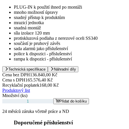
PLUG-IN k použití ihned po montáži
mnoho možností úpravy
snadný přístup k produktům
mrazicí jednotka
snadná montáž
síla izolace 120 mm
protiskluzová podlaha z nerezové oceli SS340
součástí je pruhový závěs
sada alarmů jako příslušenství
police k dispozici - příslušenství
rampa k dispozici - příslušenství
Technická specifikace
Náhradní díly
Cena bez DPH
136.840,00 Kč
Cena s DPH
165.576,40 Kč
Recyklační poplatek
168,00 Kč
Produktový list
Množství (ks)
Přidat do košíku
24 měsíců záruka včetně práce a ND
Doporučené příslušenství