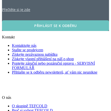
Přečtěte si je zde
PŘIHLÁSIT SE K ODBĚRU
Kontakt
Kontaktujte nás
Staňte se prodejcem
Získejte nezávaznou nabídku
Získejte vlastní přihlášení na náš e-shop
Poptejte záruční nebo pozáruční opravu - SERVISNÍ
FORMULÁŘ
Přihlašte se k odběru newsletterů, ať vám nic neunikne
O nás
O skupině TEFCOLD
Proč si vybrat TEFCOLD