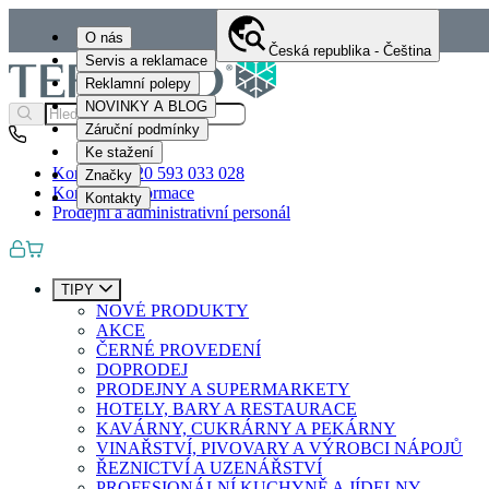
O nás
Česká republika - Čeština
Servis a reklamace
Reklamní polepy
NOVINKY A BLOG
Záruční podmínky
Ke stažení
Kontakty
+420 593 033 028
Značky
Kontaktní informace
Kontakty
Prodejní a administrativní personál
TIPY
NOVÉ PRODUKTY
AKCE
ČERNÉ PROVEDENÍ
DOPRODEJ
PRODEJNY A SUPERMARKETY
HOTELY, BARY A RESTAURACE
KAVÁRNY, CUKRÁRNY A PEKÁRNY
VINAŘSTVÍ, PIVOVARY A VÝROBCI NÁPOJŮ
ŘEZNICTVÍ A UZENÁŘSTVÍ
PROFESIONÁLNÍ KUCHYNĚ A JÍDELNY