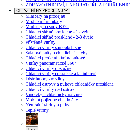
ZDRAVOTNICTVÍ, LABORATOŘE A POHŘEBNIC
CHLAZENÍ NA PRODEJNU
Minibary na prodejnu
Modulární minibary
Minibary na sudy KEG
Chladicí skříně prosklené - 1 dveře
Chladicí skříně prosklené - 2-3 dveře
Přístěnné vitríny
Chladicí vitríny samoobslužné
Salátové pulty a chladicí nástavby
Chladicí prodejní vitríny pultové
Vitríny panoramatické 360°
Chladicí vitríny obslužné
Chladicí vitríny cukrářské a lahůdkové
Distributory zmrzliny
Chladicí ostrovy a pultové chladničky prosklené
Chladicí vitríny nad ostrov
Vinotéky a chladničky na víno
Mobilní pojízdné chladničky
Neutrální vitríny a pulty
Teplé vitríny
Bary