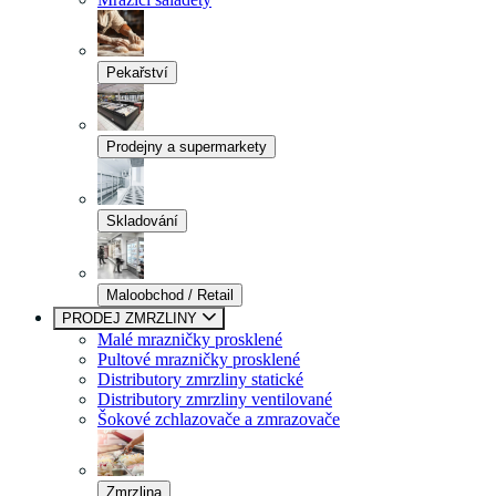
Pekařství
Prodejny a supermarkety
Skladování
Maloobchod / Retail
PRODEJ ZMRZLINY
Malé mrazničky prosklené
Pultové mrazničky prosklené
Distributory zmrzliny statické
Distributory zmrzliny ventilované
Šokové zchlazovače a zmrazovače
Zmrzlina