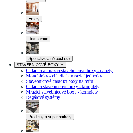
Hotely
Restaurace
Specializované obchody
STAVEBNICOVÉ BOXY
Chladicí a mrazicí stavebnicové boxy - panely
Monobloky - chladicí a mrazicí jednotky
Stavebnicové chladicí boxy na míru
Chladicí stavebnicové boxy - komplety
Mrazicí stavebnicové boxy - komplety
Regálové systémy
Prodejny a supermarkety