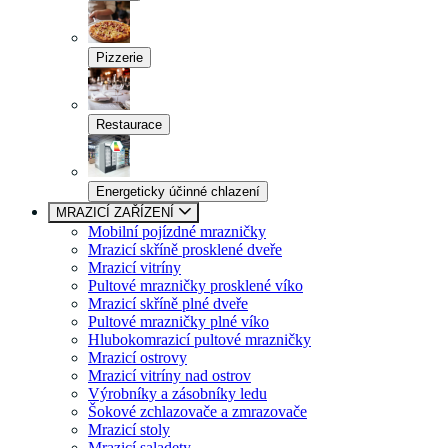
Pizzerie
Restaurace
Energeticky účinné chlazení
MRAZICÍ ZAŘÍZENÍ
Mobilní pojízdné mrazničky
Mrazicí skříně prosklené dveře
Mrazicí vitríny
Pultové mrazničky prosklené víko
Mrazicí skříně plné dveře
Pultové mrazničky plné víko
Hlubokomrazicí pultové mrazničky
Mrazicí ostrovy
Mrazicí vitríny nad ostrov
Výrobníky a zásobníky ledu
Šokové zchlazovače a zmrazovače
Mrazicí stoly
Mrazicí saladety