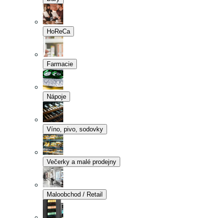
HoReCa
Farmacie
Nápoje
Víno, pivo, sodovky
Večerky a malé prodejny
Maloobchod / Retail