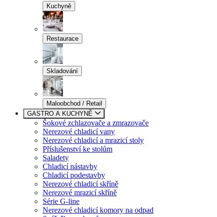
Kuchyně
Restaurace
Skladování
Maloobchod / Retail
GASTRO A KUCHYNĚ
Šokové zchlazovače a zmrazovače
Nerezové chladicí vany
Nerezové chladicí a mrazicí stoly
Příslušenství ke stolům
Saladety
Chladicí nástavby
Chladicí podestavby
Nerezové chladicí skříně
Nerezové mrazicí skříně
Série G-line
Nerezové chladicí komory na odpad