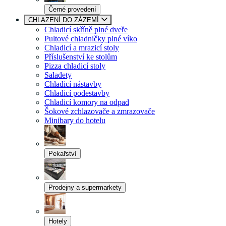
Černé provedení
CHLAZENÍ DO ZÁZEMÍ
Chladicí skříně plné dveře
Pultové chladničky plné víko
Chladicí a mrazicí stoly
Příslušenství ke stolům
Pizza chladicí stoly
Saladety
Chladicí nástavby
Chladicí podestavby
Chladicí komory na odpad
Šokové zchlazovače a zmrazovače
Minibary do hotelu
Pekařství
Prodejny a supermarkety
Hotely