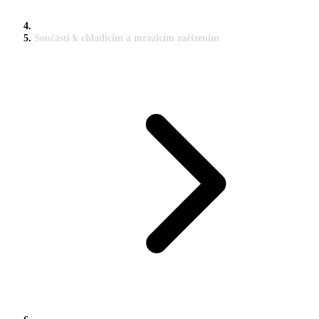
Součásti k chladicím a mrazicím zařízením