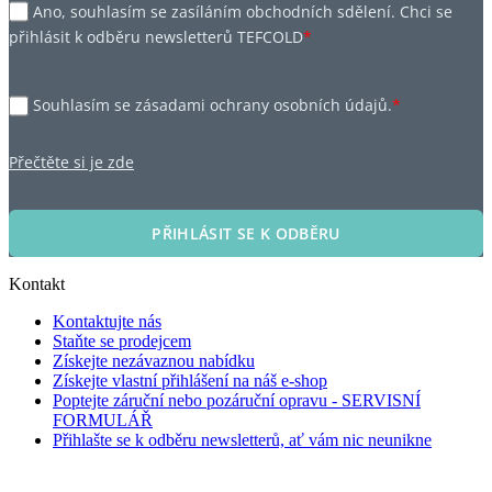
Ano, souhlasím se zasíláním obchodních sdělení. Chci se
přihlásit k odběru newsletterů TEFCOLD
*
Souhlasím se zásadami ochrany osobních údajů.
*
Přečtěte si je zde
PŘIHLÁSIT SE K ODBĚRU
Kontakt
Kontaktujte nás
Staňte se prodejcem
Získejte nezávaznou nabídku
Získejte vlastní přihlášení na náš e-shop
Poptejte záruční nebo pozáruční opravu - SERVISNÍ
FORMULÁŘ
Přihlašte se k odběru newsletterů, ať vám nic neunikne