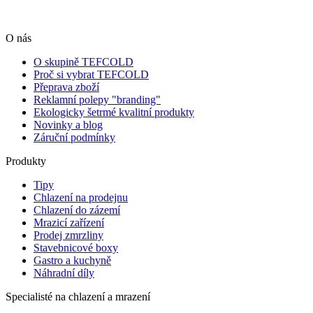
O nás
O skupině TEFCOLD
Proč si vybrat TEFCOLD
Přeprava zboží
Reklamní polepy "branding"
Ekologicky šetrmé kvalitní produkty
Novinky a blog
Záruční podmínky
Produkty
Tipy
Chlazení na prodejnu
Chlazení do zázemí
Mrazicí zařízení
Prodej zmrzliny
Stavebnicové boxy
Gastro a kuchyně
Náhradní díly
Specialisté na chlazení a mrazení