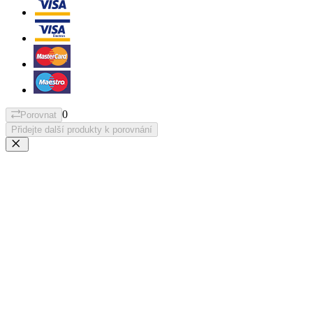
0
Porovnat
Přidejte další produkty k porovnání