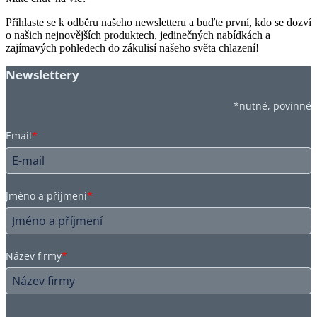
Přihlaste se k odběru našeho newsletteru a buďte první, kdo se dozví
o našich nejnovějších produktech, jedinečných nabídkách a
zajímavých pohledech do zákulisí našeho světa chlazení!
Newslettery
*nutné, povinné
Email
*
Jméno a příjmení
*
Název firmy
*