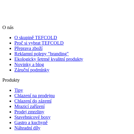
O nás
O skupině TEFCOLD
Proč si vybrat TEFCOLD
Přeprava zboží
Reklamní polepy "branding"
Ekologicky šetrmé kvalitní produkty
Novinky a blog
Záruční podmínky
Produkty
Tipy
Chlazení na prodejnu
Chlazení do zázemí
Mrazicí zařízení
Prodej zmrzliny
Stavebnicové boxy
Gastro a kuchyně
Náhradní díly