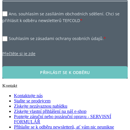
Ano, souhlasím se zasíláním obchodních sdělení. Chci se
přihlásit k odběru newsletterů TEFCOLD
*
Souhlasím se zásadami ochrany osobních údajů.
*
Přečtěte si je zde
PŘIHLÁSIT SE K ODBĚRU
Kontakt
Kontaktujte nás
Staňte se prodejcem
Získejte nezávaznou nabídku
Získejte vlastní přihlášení na náš e-shop
Poptejte záruční nebo pozáruční opravu - SERVISNÍ
FORMULÁŘ
Přihlašte se k odběru newsletterů, ať vám nic neunikne