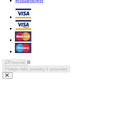
Whistleblower
0
Porovnat
Přidejte další produkty k porovnání