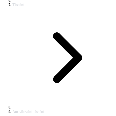
Těsnění
Antivibrační těsnění