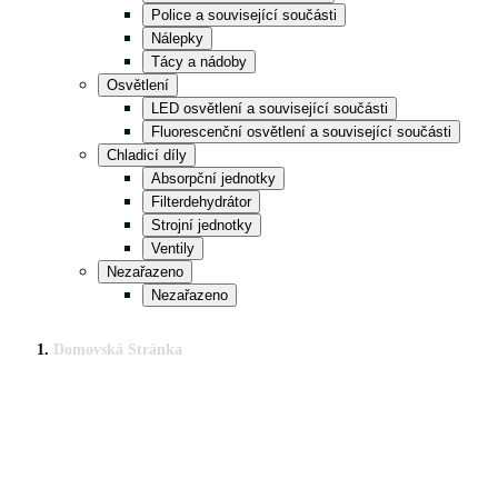
Police a související součásti
Nálepky
Tácy a nádoby
Osvětlení
LED osvětlení a související součásti
Fluorescenční osvětlení a související součásti
Chladicí díly
Absorpční jednotky
Filterdehydrátor
Strojní jednotky
Ventily
Nezařazeno
Nezařazeno
Domovská Stránka